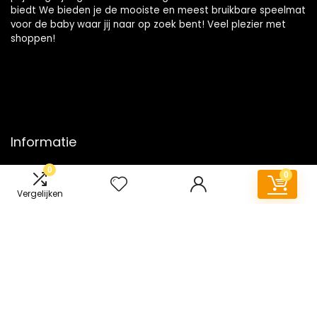
biedt We bieden je de mooiste en meest bruikbare speelmat
voor de baby waar jij naar op zoek bent! Veel plezier met
shoppen!
Informatie
0
Contact
0
Klantenservice
Vergelijken
Over ons
Onze webshops
Vacature
Blogs
Privacybeleid
Adverteren