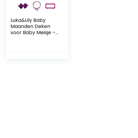
Luka&Lily Baby
Maanden Deken
voor Baby Meisje –
150x100cm –
Babymaand
Verjaardag –
Groeidiagram voor
hun Eerste Jaar –
Babydeken als
Babyaccessoires
voor Fotografie