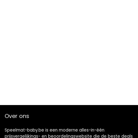
Over ons
Speelmat-baby.be is een moderne alles-in-één
prijsvergelijkings- en beoordelingswebsite die de beste deals