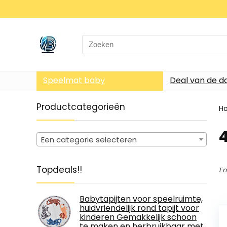
Search
for:
Speelmat baby
Deal van de d
Productcategorieën
H
‎
Een categorie selecteren
Topdeals!!
En
Babytapijten voor speelruimte,
huidvriendelijk rond tapijt voor
kinderen Gemakkelijk schoon
te maken en herbruikbaar met