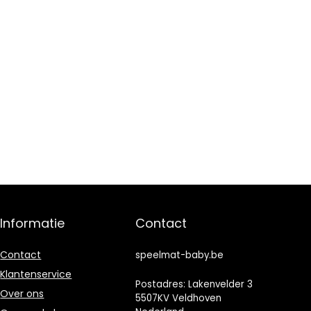
Informatie
Contact
Contact
speelmat-baby.be
Klantenservice
Postadres: Lakenvelder 3
Over ons
5507KV Veldhoven