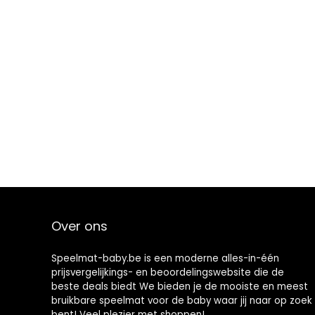
Over ons
Speelmat-baby.be is een moderne alles-in-één
prijsvergelijkings- en beoordelingswebsite die de
beste deals biedt We bieden je de mooiste en meest
bruikbare speelmat voor de baby waar jij naar op zoek
bent! Veel plezier met shoppen!