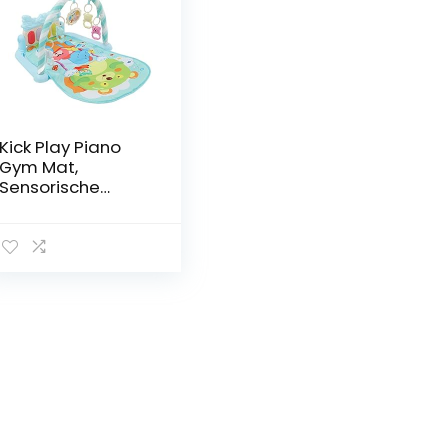
Kick Play Piano
Gym Mat,
Sensorische
Ontwikkeling
Huidvriendelijke
Stof
Verwijderbare
Arm Been
Oefeningen
Zachte Lichten
Baby Gym Play
Piano Mat voor
Thuisgebruik