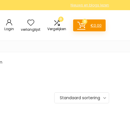
Nieuws en blogs lezen
0
0
€
0.00
Login
Vergelijken
verlanglijst
am
Standaard sortering