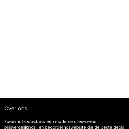
Over ons
Speelmat-baby.be is een moderne alles-in-één
prijsvergelijkings- en beoordelingswebsite die de beste deals