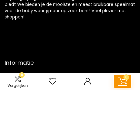
biedt We bieden je de mooiste en meest bruikbare speelmat
voor de baby waar jij naar op zoek bent! Veel plezier met
shoppen!
Informatie
0
Contact
0
Klantenservice
Vergelijken
Over ons
Onze webshops
Vacature
Blogs
Privacybeleid
Adverteren