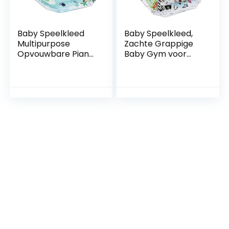
Baby Speelkleed
Baby Speelkleed,
Multipurpose
Zachte Grappige
Opvouwbare Piano
Baby Gym voor
Gym Peuter Doek
Zintuiglijke
Activiteitencentru
Exploratie en
m Met
Ontwikkeling van
Beweegbaar
Motorische
Speelgoed voor
Vaardigheden,
Vloer
Opvouwbaar Buik
43.3×43.3×16.9in
Tijd Matje met 6
(BB038)
Verwijderbaar
Speelgoed (BB037)