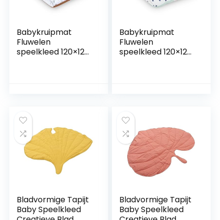
Babykruipmat
Babykruipmat
Fluwelen
Fluwelen
speelkleed 120×120
speelkleed 120×120
cm – patchwork
cm – patchwork
boxinzet Katoen
boxinzet Katoen
met fluweel en
met fluweel en
wafelpiqué Hert
wafelpiqué
Regenboog
Bladvormige Tapijt
Bladvormige Tapijt
Baby Speelkleed
Baby Speelkleed
Creatieve Blad
Creatieve Blad