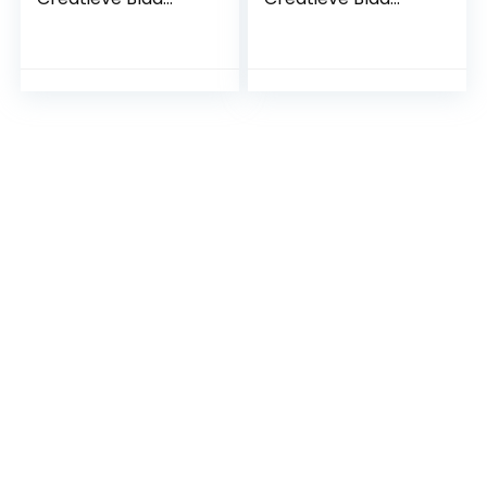
Baby Speelkleed
Baby Speelkleed
Erker Vloermat
Erker Vloermat
Baby Klimmen Mat
Baby Klimmen Mat
Kinderkamer
Kinderkamer
Decoratie (Geel)
Decoratie (Roze)