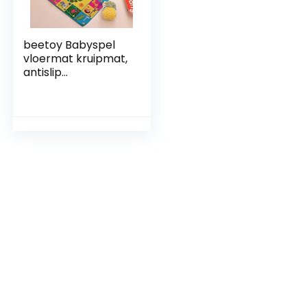
beetoy Babyspel
vloermat kruipmat,
antislip
activiteitenmat
voor peuters,
pluche oppervlak
spelmat met
dierenalfabet en
briljante kleuren
baby vloermat
baby 150 x 110 cm