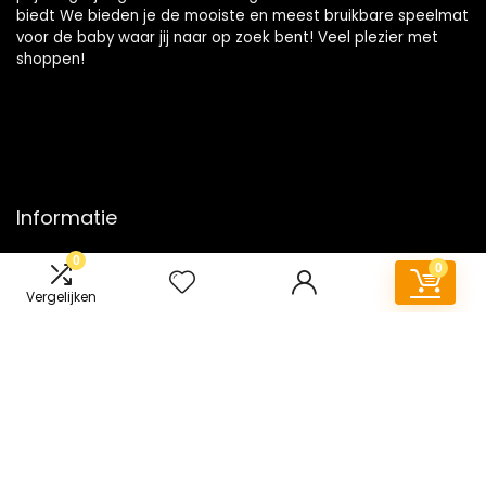
biedt We bieden je de mooiste en meest bruikbare speelmat
voor de baby waar jij naar op zoek bent! Veel plezier met
shoppen!
Informatie
0
Contact
0
Klantenservice
Vergelijken
Over ons
Onze webshops
Vacature
Blogs
Privacybeleid
Adverteren