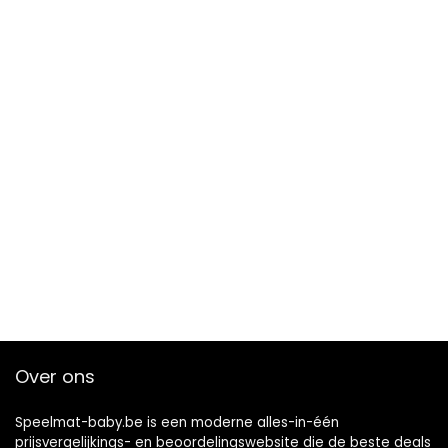
Over ons
Speelmat-baby.be is een moderne alles-in-één
prijsvergelijkings- en beoordelingswebsite die de beste deals