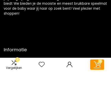
biedt We bieden je de mooiste en meest bruikbare speelmat
voor de baby waar jij naar op zoek bent! Veel plezier met
shoppen!
Informatie
0
Contact
0
Klantenservice
Vergelijken
Over ons
Onze webshops
Vacature
Blogs
Privacybeleid
Adverteren