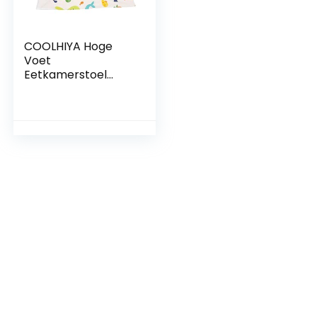
COOLHIYA Hoge
Voet
Eetkamerstoel
Kussen Draagbare
Kinderstoel
Zitkussen
Speelmatten Voor
Baby’S Baby Gym
Mat Baby Kruipen
Mat Babyvoeding
Levert
Picknickdeken