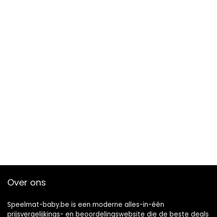
Over ons
Speelmat-baby.be is een moderne alles-in-één
prijsvergelijkings- en beoordelingswebsite die de beste deals