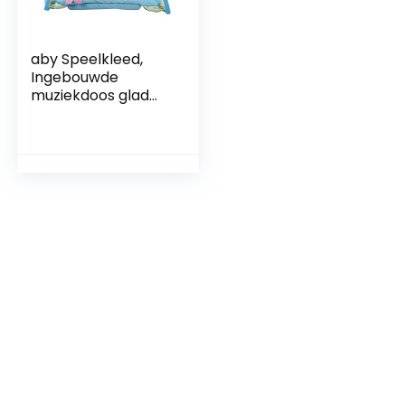
aby Speelkleed,
Ingebouwde
muziekdoos glad
ontwerp Kruipmat
voor baby’s,
kleuters kinderen
gezinnen Kerstmis
Halloween
Kinderspeelplaats
voor thuis(Perianth
blue)