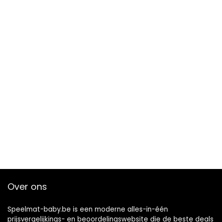
Over ons
Speelmat-baby.be is een moderne alles-in-één
prijsvergelijkings- en beoordelingswebsite die de beste deals