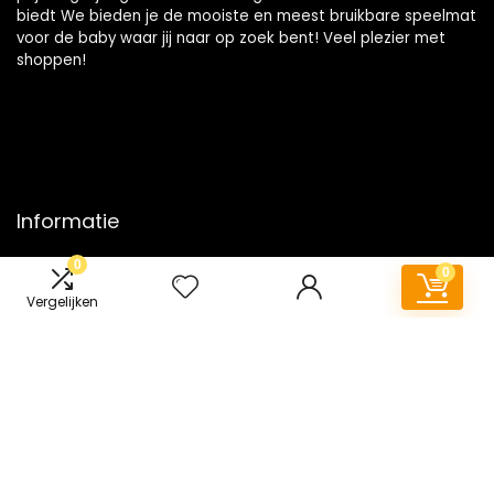
biedt We bieden je de mooiste en meest bruikbare speelmat
voor de baby waar jij naar op zoek bent! Veel plezier met
shoppen!
Informatie
0
Contact
0
Klantenservice
Vergelijken
Over ons
Onze webshops
Vacature
Blogs
Privacybeleid
Adverteren