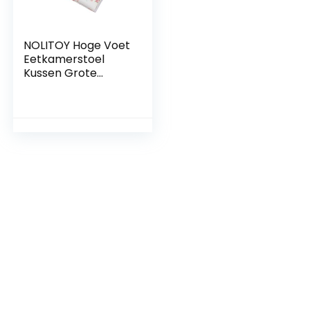
NOLITOY Hoge Voet
Eetkamerstoel
Kussen Grote
Splash Pad Baby
Vloermat Vloeren
Verfspatten
Tafelkleed Kunst
Ambachten
Tafelkleed Stoel
Splat Mat Onder
Kinderstoel Splat
Mat Klem