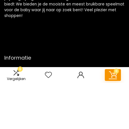
biedt We bieden je de mooiste en meest bruikbare speelmat
voor de baby waar jij naar op zoek bent! Veel plezier met
shoppen!
Informatie
0
Contact
0
Klantenservice
Vergelijken
Over ons
Onze webshops
Vacature
Blogs
Privacybeleid
Adverteren