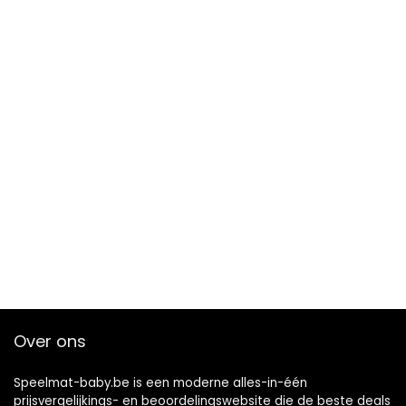
Over ons
Speelmat-baby.be is een moderne alles-in-één
prijsvergelijkings- en beoordelingswebsite die de beste deals