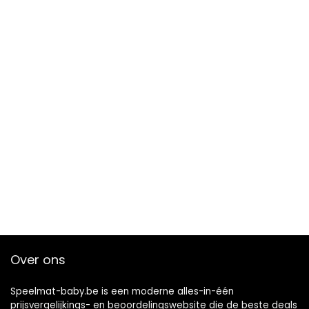
Over ons
Speelmat-baby.be is een moderne alles-in-één
prijsvergelijkings- en beoordelingswebsite die de beste deals