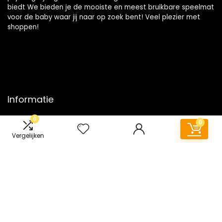
biedt We bieden je de mooiste en meest bruikbare speelmat
voor de baby waar jij naar op zoek bent! Veel plezier met
shoppen!
Informatie
0
Contact
0
Klantenservice
Vergelijken
Over ons
Onze webshops
Vacature
Blogs
Privacybeleid
Adverteren