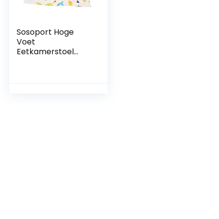
Sosoport Hoge
Voet
Eetkamerstoel
Kussen Vloer
Zitkussen Baby
Draagbare Hoge
Stoel Vloermatten
Voor Kinderen
Baby Gym Mat
Baby Mat
Speelkamer
Tapijten Veiligheid
Zitkussen
Huishouden Pad