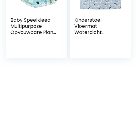
Baby Speelkleed
Kinderstoel
Multipurpose
Vloermat
Opvouwbare Piano
Waterdicht
Gym Peuter Doek
Voorkomen Slip
Activiteitencentru
Grote Multi Layer
m Met
Peuter Spelen
Beweegbaar
Kruipmat voor
Speelgoed voor
Picknick
Vloer
Binnenshuis 43,3 X
43.3×43.3×16.9in
43,3 Inch
(BB038)