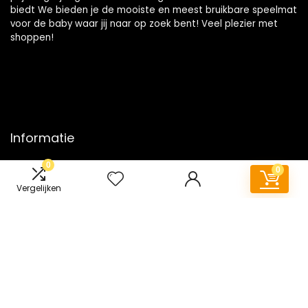
biedt We bieden je de mooiste en meest bruikbare speelmat
voor de baby waar jij naar op zoek bent! Veel plezier met
shoppen!
Informatie
0
Contact
0
Klantenservice
Vergelijken
Over ons
Onze webshops
Vacature
Blogs
Privacybeleid
Adverteren