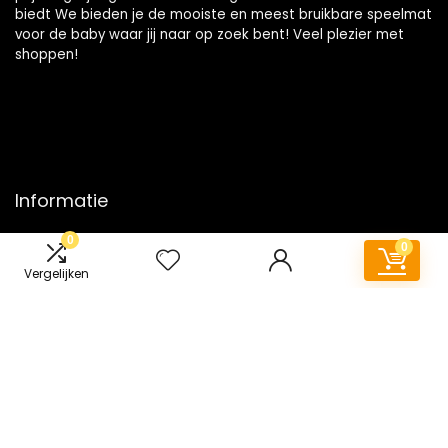
biedt We bieden je de mooiste en meest bruikbare speelmat
voor de baby waar jij naar op zoek bent! Veel plezier met
shoppen!
Informatie
0
Contact
0
Klantenservice
Vergelijken
Over ons
Onze webshops
Vacature
Blogs
Privacybeleid
Adverteren