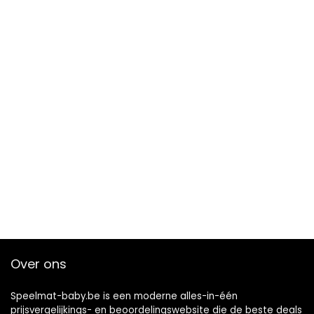
Over ons
Speelmat-baby.be is een moderne alles-in-één
prijsvergelijkings- en beoordelingswebsite die de beste deals