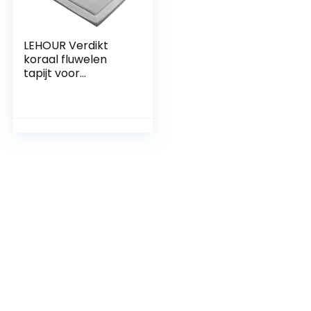
LEHOUR Verdikt
koraal fluwelen
tapijt voor
kinderen,
kruipdeken, zachte
tatami tapijten
voor kinderen,
antislip vergroten,
speelmat (grijs, 200
x 200 cm)