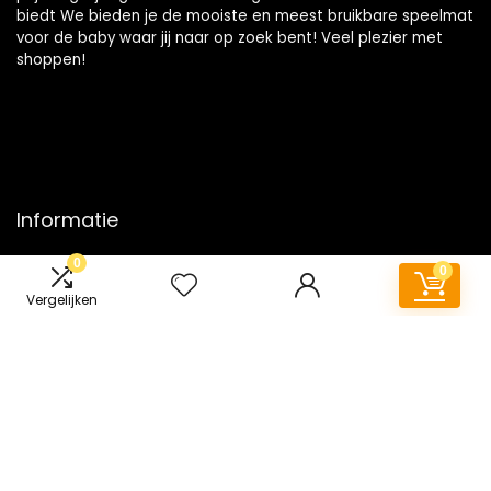
biedt We bieden je de mooiste en meest bruikbare speelmat
voor de baby waar jij naar op zoek bent! Veel plezier met
shoppen!
Informatie
0
Contact
0
Klantenservice
Vergelijken
Over ons
Onze webshops
Vacature
Blogs
Privacybeleid
Adverteren