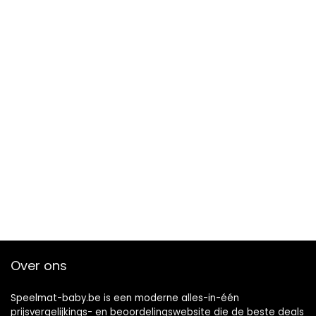
Over ons
Speelmat-baby.be is een moderne alles-in-één
prijsvergelijkings- en beoordelingswebsite die de beste deals