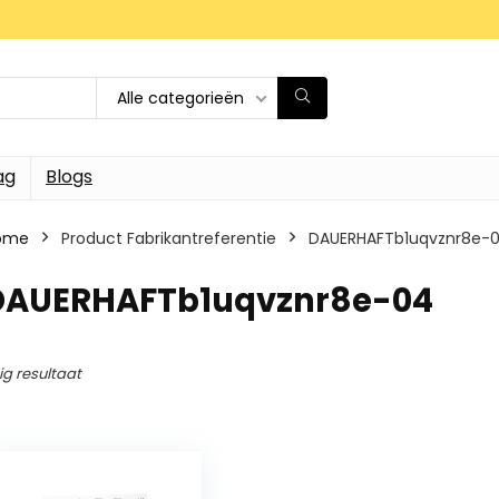
Alle categorieën
ag
Blogs
ome
Product Fabrikantreferentie
‎DAUERHAFTb1uqvznr8e-
‎DAUERHAFTb1uqvznr8e-04
ig resultaat