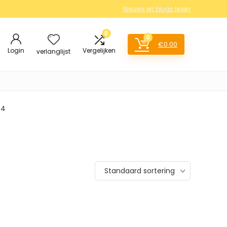
Nieuws en blogs lezen
0
0
€
0.00
Login
Vergelijken
verlanglijst
04
Standaard sortering