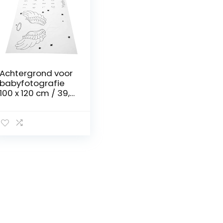
Achtergrond voor
babyfotografie
100 x 120 cm / 39,4
x 47.2 inch voor
babyfotografie
voor pasgeboren
baby’s(100cm*120
cm, wing)