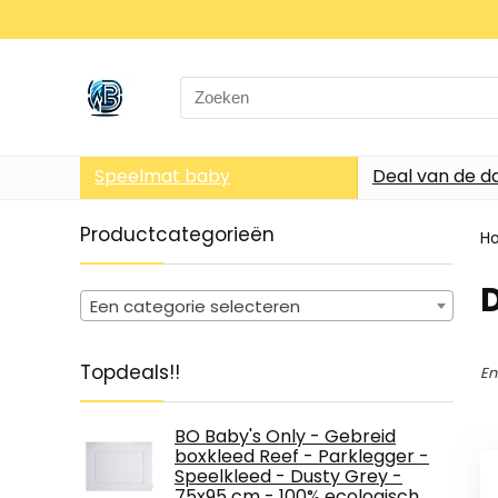
Search
for:
Speelmat baby
Deal van de d
Productcategorieën
H
Een categorie selecteren
Topdeals!!
En
BO Baby's Only - Gebreid
boxkleed Reef - Parklegger -
Speelkleed - Dusty Grey -
75x95 cm - 100% ecologisch