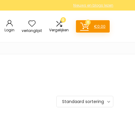
Nieuws en blogs lezen
0
0
€
0.00
Login
Vergelijken
verlanglijst
Standaard sortering