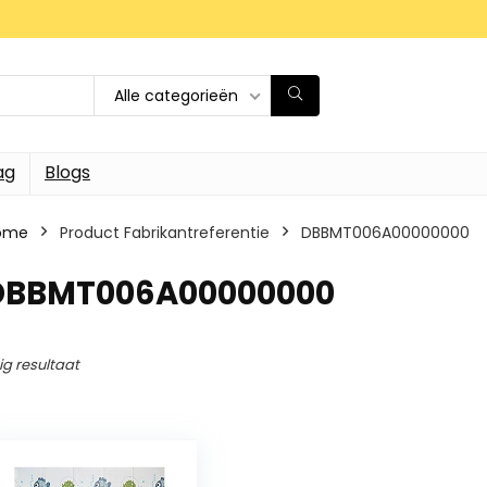
Alle categorieën
ag
Blogs
ome
Product Fabrikantreferentie
‎DBBMT006A00000000
‎DBBMT006A00000000
ig resultaat