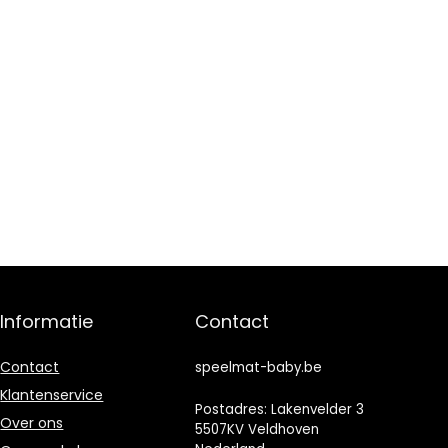
Informatie
Contact
Contact
speelmat-baby.be
Klantenservice
Postadres: Lakenvelder 3
Over ons
5507KV Veldhoven