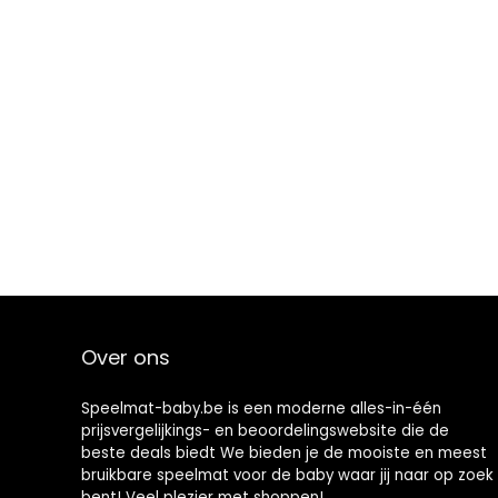
Over ons
Speelmat-baby.be is een moderne alles-in-één
prijsvergelijkings- en beoordelingswebsite die de
beste deals biedt We bieden je de mooiste en meest
bruikbare speelmat voor de baby waar jij naar op zoek
bent! Veel plezier met shoppen!