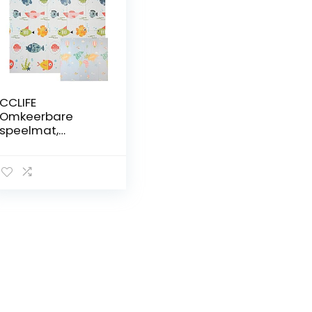
CCLIFE
Omkeerbare
speelmat,
inklapbare
kindermat, XPE-
speelmat,
opvouwbare
speelmat,
dubbelzijdige
mat, waterdicht,
niet giftig, kleur:
wereldkaart met
vis