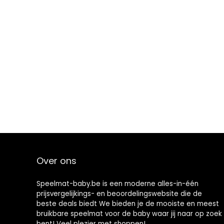
Over ons
Speelmat-baby.be is een moderne alles-in-één
prijsvergelijkings- en beoordelingswebsite die de
beste deals biedt We bieden je de mooiste en meest
bruikbare speelmat voor de baby waar jij naar op zoek
bent! Veel plezier met shoppen!