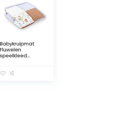
Babykruipmat
Fluwelen
speelkleed
120×120 cm –
patchwork
boxinzet Katoen
met fluweel en
wafelpiqué Hert