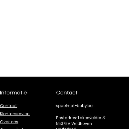
Informatie
Contact
Contact
speelmat-baby.be
Klantenservice
Postadres: Lakenvelder 3
Over ons
5507KV Veldhoven