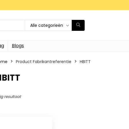
Alle categorieën
ag
Blogs
ome
Product Fabrikantreferentie
‎HBITT
HBITT
ig resultaat