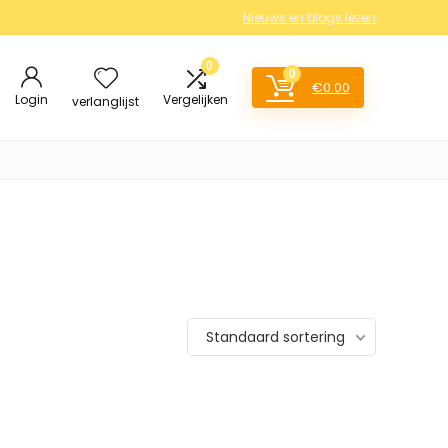
Nieuws en blogs lezen
0
0
€
0.00
Login
Vergelijken
verlanglijst
Standaard sortering