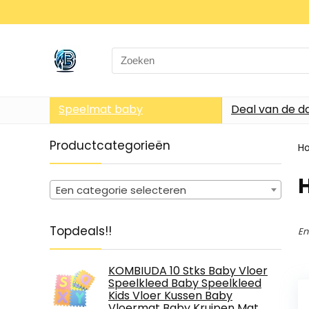
Search
for:
Speelmat baby
Deal van de d
Productcategorieën
H
‎
Een categorie selecteren
Topdeals!!
En
KOMBIUDA 10 Stks Baby Vloer
Speelkleed Baby Speelkleed
Kids Vloer Kussen Baby
Vloermat Baby Kruipen Mat