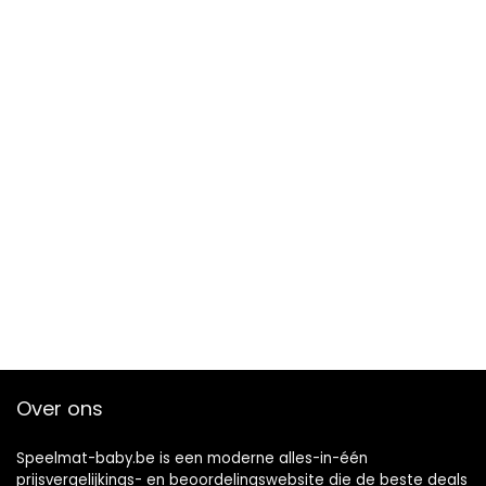
Over ons
Speelmat-baby.be is een moderne alles-in-één
prijsvergelijkings- en beoordelingswebsite die de beste deals