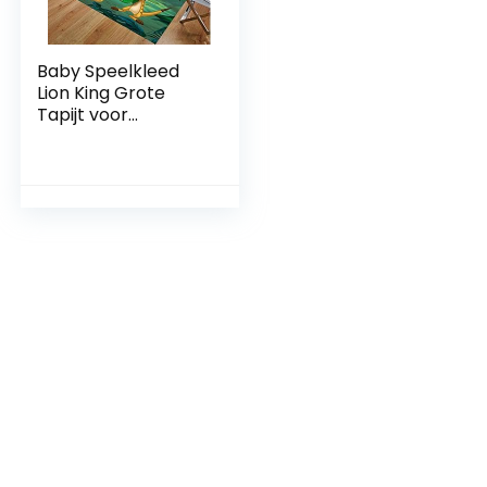
Baby Speelkleed
Lion King Grote
Tapijt voor
Woonkamer
Spelen Vloermat
3d Print Tapijten
voor Jongens
Slaapkamer
120×160 cm