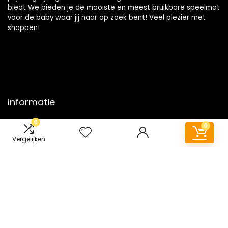
biedt We bieden je de mooiste en meest bruikbare speelmat
voor de baby waar jij naar op zoek bent! Veel plezier met
shoppen!
Informatie
0
Contact
0
Klantenservice
Vergelijken
Over ons
Onze webshops
Vacature
Blogs
Privacybeleid
Adverteren