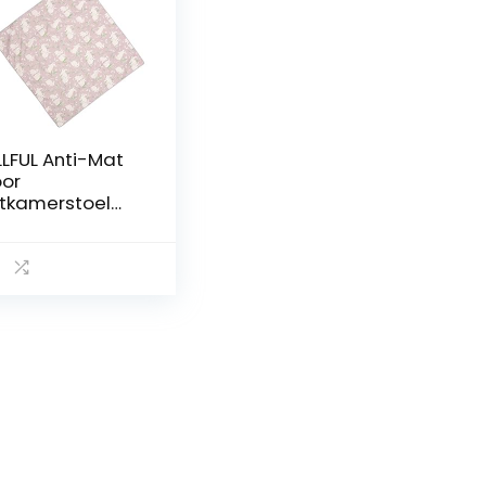
LLFUL Anti-Mat
or
tkamerstoel
oermatten Voor
by’S Stoel
oermat
eelmatten
or Baby’S Baby
lat Mat Voor
der Hoge Stoel
byvoeding
oermat Hoge
oel Mat
ndermat