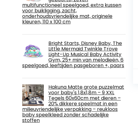
multifunctioneel speelgoed, extra kussen
voor buikligging, zacht,
onderhoudsvriendelijke mat, originele
kleuren, 110 x 100 cm
Bright Starts, Disney Baby, The
Little Mermaid Twinkle Trove
Light-Up Musical Baby Activity
Gym, 25+ min van melodieën, 6
speelgoed, leeftijden pasgeboren +, paars
Hakuna Matte grote puzzelmat
voor baby's 1,8x1,8m – 9 XXL
Tegels 60x60cm met dieren –
20% dikkere speelmat in een
milieuvriendelijke verpakking – reukloos
baby speelkleed zonder schadelijke
stoffen