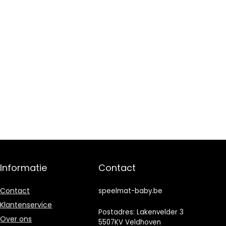
Informatie
Contact
Contact
speelmat-baby.be
Klantenservice
Postadres: Lakenvelder 3
Over ons
5507KV Veldhoven