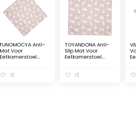
FUNOMOCYA Anti-
TOYANDONA Anti-
VI
Mat Voor
Slip Mat Voor
Vo
Eetkamerstoel
Eetkamerstoel
Ee
Tafelmat Voor
Infans Hoge Stoel
Vl
Peuters Splash
Vloer
Ba
Pad Placemat
Speelmatten
Vl
Mat Onder Hoge
Voor Zuigelingen
Sp
Stoel Hoge Stoel
Kinder Hoge Stoel
Vo
Mat Hoge Stoel
Baby Splat Mat
Sp
Mat Wasbaar
Hoge Stoel
On
Polyester Voedsel
Voedselvanger
Ba
Babyvoeding Mat
Vl
Picknick Mat Hoge
St
Ki