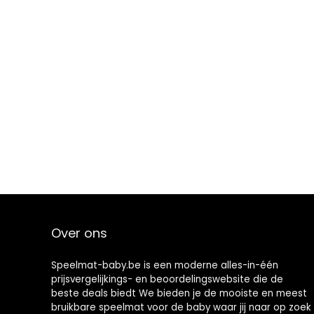
Over ons
Speelmat-baby.be is een moderne alles-in-één
prijsvergelijkings- en beoordelingswebsite die de
beste deals biedt We bieden je de mooiste en meest
bruikbare speelmat voor de baby waar jij naar op zoek