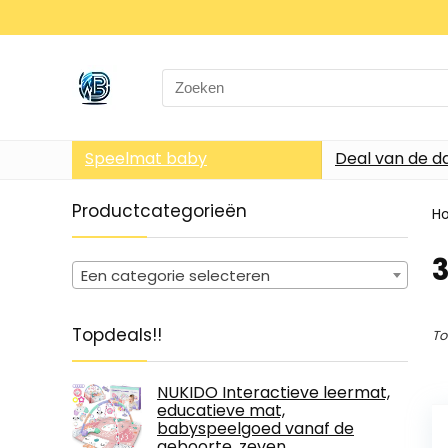
Search
for:
Speelmat baby
Deal van de d
Productcategorieën
H
‎
Een categorie selecteren
Topdeals!!
To
NUKIDO Interactieve leermat,
educatieve mat,
babyspeelgoed vanaf de
geboorte, zeven