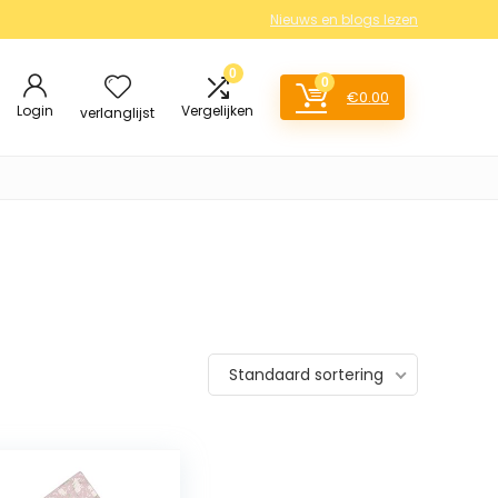
Nieuws en blogs lezen
0
0
€
0.00
Login
Vergelijken
verlanglijst
Standaard sortering