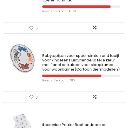
Spelen Yunmiao
Reeds Verkocht: 88%
0
Babytapijten voor speelruimte, rond tapijt
voor kinderen Huidvriendelijk felle kleur
met flanel en katoen voor slaapkamer
voor woonkamer(Cartoon diermodellen)
Reeds Verkocht: 76%
0
ibasenice Peuter Badhanddoeken