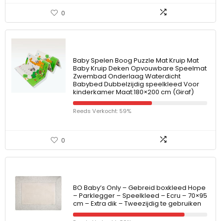
0
Baby Spelen Boog Puzzle Mat Kruip Mat
Baby Kruip Deken Opvouwbare Speelmat
Zwembad Onderlaag Waterdicht
Babybed Dubbelzijdig speelkleed Voor
kinderkamer Maat:180×200 cm (Giraf)
Reeds Verkocht: 59%
0
BO Baby’s Only – Gebreid boxkleed Hope
– Parklegger – Speelkleed – Ecru – 70×95
cm – Extra dik – Tweezijdig te gebruiken