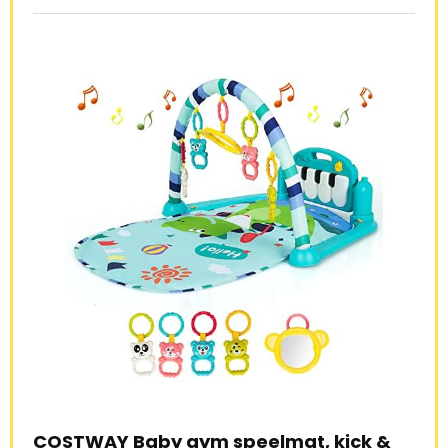
COSTWAY Baby gym speelmat, kick &
SHACO