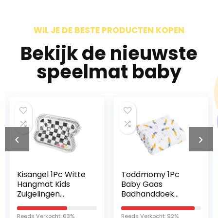
WIL JE DE BESTE PRODUCTEN KOPEN
Bekijk de nieuwste
speelmat baby
Kisangel 1Pc Witte
Toddmomy 1Pc
A
Hangmat Kids
Baby Gaas
ba
Zuigelingen
Badhanddoek
x 
Educatief Peuter
Pluche Worp
47
Strand Thuis Voor
Dekens Baby
ba
Reeds Verkocht: 63%
Reeds Verkocht: 92%
Re