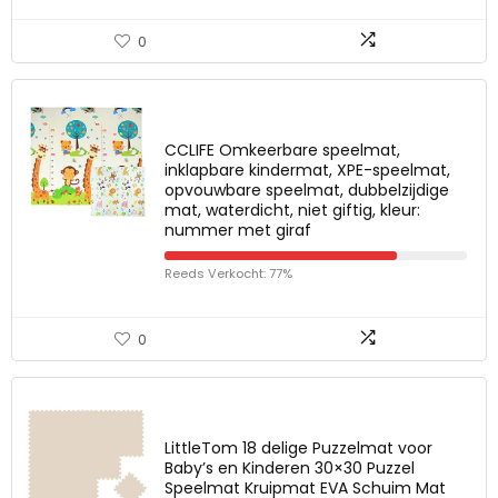
0
CCLIFE Omkeerbare speelmat,
inklapbare kindermat, XPE-speelmat,
opvouwbare speelmat, dubbelzijdige
mat, waterdicht, niet giftig, kleur:
nummer met giraf
Reeds Verkocht: 77%
0
LittleTom 18 delige Puzzelmat voor
Baby’s en Kinderen 30×30 Puzzel
Speelmat Kruipmat EVA Schuim Mat