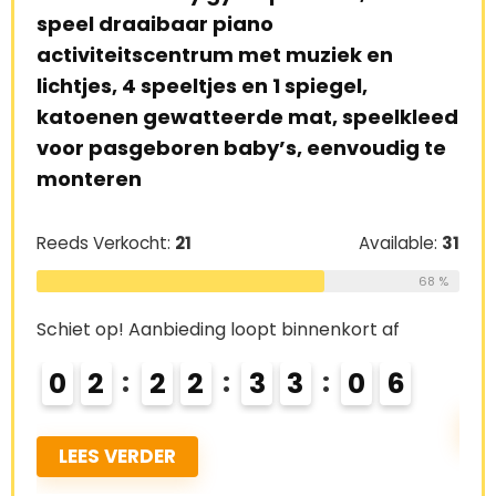
speel draaibaar piano
babyt
activiteitscentrum met muziek en
kruipm
lichtjes, 4 speeltjes en 1 spiegel,
dubbel
katoenen gewatteerde mat, speelkleed
kinder
voor pasgeboren baby’s, eenvoudig te
cm
monteren
6
Reeds V
Reeds Verkocht:
21
Available:
31
68 %
Schiet 
Schiet op! Aanbieding loopt binnenkort af
0
0
2
2
2
3
3
0
4
5
LEES
LEES VERDER