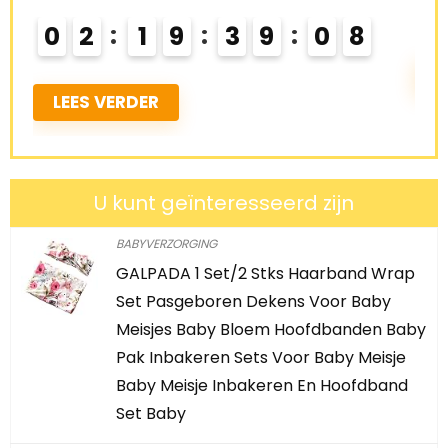
0
0
2
1
9
3
9
0
7
L
LEES VERDER
U kunt geïnteresseerd zijn
BABYVERZORGING
GALPADA 1 Set/2 Stks Haarband Wrap
Set Pasgeboren Dekens Voor Baby
Meisjes Baby Bloem Hoofdbanden Baby
Pak Inbakeren Sets Voor Baby Meisje
Baby Meisje Inbakeren En Hoofdband
Set Baby