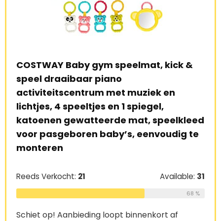
COSTWAY Baby gym speelmat, kick &
SHA
uim
speel draaibaar piano
bab
en
activiteitscentrum met muziek en
kru
lichtjes, 4 speeltjes en 1 spiegel,
dub
 en
katoenen gewatteerde mat, speelkleed
kin
voor pasgeboren baby’s, eenvoudig te
cm
monteren
e:
26
Ree
Reeds Verkocht:
21
Available:
31
69 %
68 %
Schi
Schiet op! Aanbieding loopt binnenkort af