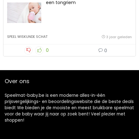
een tongriem
SPEEL WISKUNDE SCHAT
3 jaar geleden
0
0
Over ons
Speelmat-baby.be is een moderne alles-in-één
prijsvergelijkings- en beoordelingswebsite die de beste deals
biedt We bieden je de mooiste en meest bruikbare speelmat
voor de baby waar jij naar op zoek bent! Veel plezier met
shoppen!