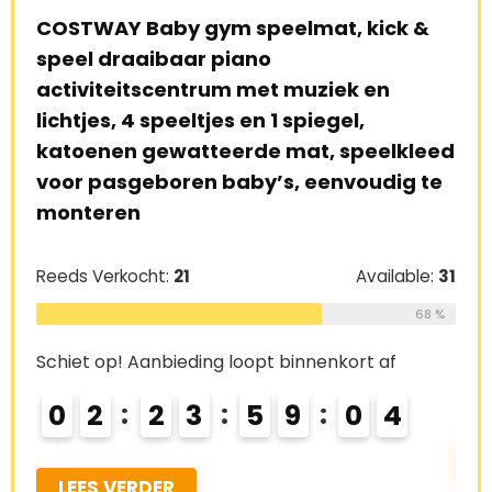
COSTWAY Baby gym speelmat, kick &
SHA
uim
speel draaibaar piano
bab
en
activiteitscentrum met muziek en
kru
lichtjes, 4 speeltjes en 1 spiegel,
dub
 en
katoenen gewatteerde mat, speelkleed
kin
voor pasgeboren baby’s, eenvoudig te
cm
monteren
e:
26
Ree
Reeds Verkocht:
21
Available:
31
69 %
68 %
Schi
Schiet op! Aanbieding loopt binnenkort af
0
0
2
2
3
5
9
0
3
L
LEES VERDER