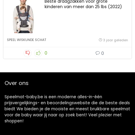
Beste draagzakken voor grote
kinderen van meer dan 25 lbs (2022)
SPEEL WISKUNDE SCHAT
3 jaar geleden
0
0
Over ons
Speelmat-baby.be is een moderne alles-in-één
prijsvergelijkings- en beoordelingswebsite die de beste deals
biedt We bieden je de mooiste en meest bruikbare speelmat
voor de baby waar jij naar op zoek bent! Veel plezier met
shoppen!