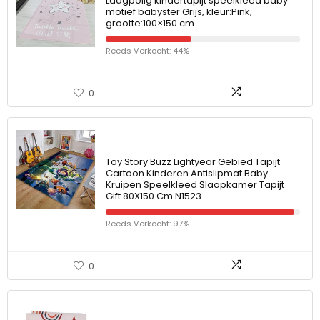
Laagpolig kindertapijt speelkleed baby
motief babyster Grijs, kleur:Pink,
grootte:100×150 cm
Reeds Verkocht: 44%
0
Toy Story Buzz Lightyear Gebied Tapijt
Cartoon Kinderen Antislipmat Baby
Kruipen Speelkleed Slaapkamer Tapijt
Gift 80X150 Cm N1523
Reeds Verkocht: 97%
0