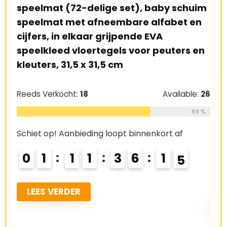
peelmat (72-delige set), baby schuim
speel d
peelmat met afneembare alfabet en
activit
ijfers, in elkaar grijpende EVA
lichtjes,
peelkleed vloertegels voor peuters en
katoene
leuters, 31,5 x 31,5 cm
voor pa
monter
eeds Verkocht:
18
Available:
26
Reeds Ver
69 %
chiet op! Aanbieding loopt binnenkort af
Schiet op
0
1
1
1
3
6
1
3
4
0
2
LEES VERDER
LEES V