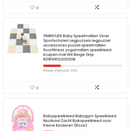
0
YIMINYUER Baby Speelmatten Vloer
Sportscholen Legpuzzels legpuzzel
accessoires puzzel speelmatten
floorfitness yogamatten speelkleed
kruipen mat Wit Beige Grijs
R01R10R12G301018
Reeds Verkocht: 22%
0
Babyspeelkleed Babygym Speelkleed
Muzikaal Zacht Buikspeelkleed voor
Kleine Kinderen (Roze)