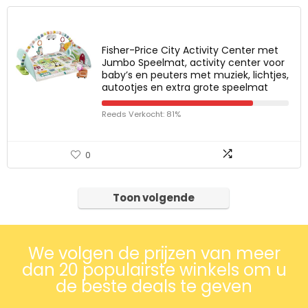
Fisher-Price City Activity Center met
Jumbo Speelmat, activity center voor
baby’s en peuters met muziek, lichtjes,
autootjes en extra grote speelmat
Reeds Verkocht: 81%
0
Toon volgende
We volgen de prijzen van meer
dan 20 populairste winkels om u
de beste deals te geven