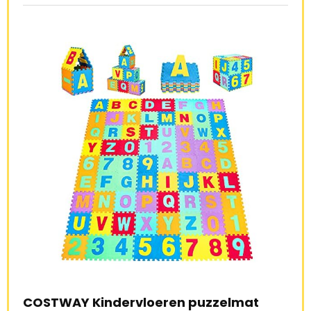
OSTWAY Kindervloeren puzzelmat
COSTWAY