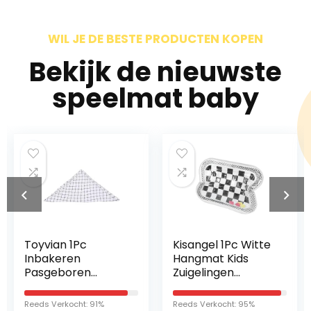
WIL JE DE BESTE PRODUCTEN KOPEN
Bekijk de nieuwste
speelmat baby
vian 1Pc
Kisangel 1Pc Witte
Todd
akeren
Hangmat Kids
Baby 
sgeboren
Zuigelingen
Badh
akeren Deken
Educatief Peuter
Pluch
ter
Strand Thuis Voor
Deken
s Verkocht: 91%
Reeds Verkocht: 95%
Reeds Ve