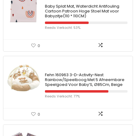
Baby Splat Mat, Waterdicht Antifouling
Cartoon Patroon Hoge Stoel Mat voor
Babyzitje(110 * 110CM)
Reeds Verkocht: 53%
0
Fehn 160963 3-D-Activity-Nest
Rainbow/Speelboog Met 5 Afneembare
Speelgoed Voor Baby’S, Ø85Cm, Beige
Reeds Verkocht: 77%
0