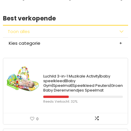
Best verkopende
Toon alles
Kies categorie
Luchild 3-in-1 Muzikale Activity|baby
speelkleed|Baby
Gym|Speelmat|Speelkleed Peuters|Groen
Baby Dierenvriendjes Speelmat
Reeds Verkocht: 32%
0