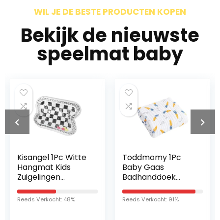
WIL JE DE BESTE PRODUCTEN KOPEN
Bekijk de nieuwste
speelmat baby
Kisangel 1Pc Witte
Toddmomy 1Pc
Hangmat Kids
Baby Gaas
Zuigelingen
Badhanddoek
Educatief Peuter
Pluche Worp
Strand Thuis Voor
Dekens Baby
Reeds Verkocht: 48%
Reeds Verkocht: 91%
Cadeau Fun
Inbakeren Hooded
Lounger Drijvende
Baby Handdoeken