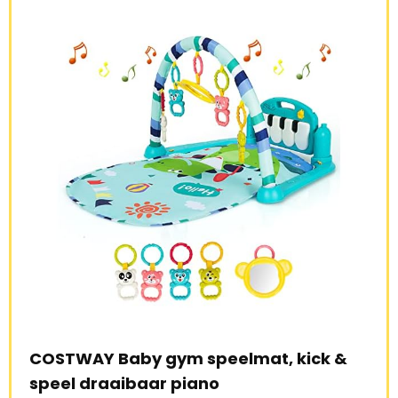
COSTWAY Baby gym speelmat, kick &
SHA
uim
speel draaibaar piano
bab