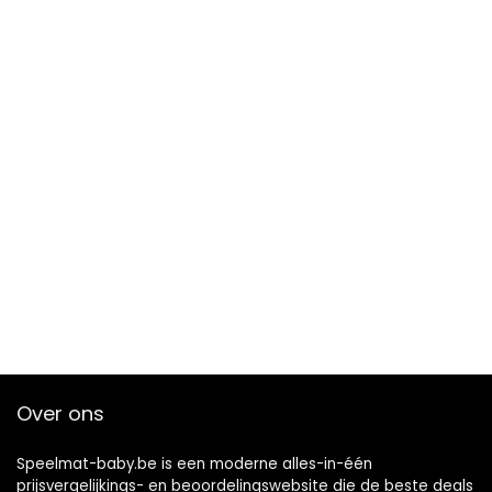
Over ons
Speelmat-baby.be is een moderne alles-in-één
prijsvergelijkings- en beoordelingswebsite die de beste deals