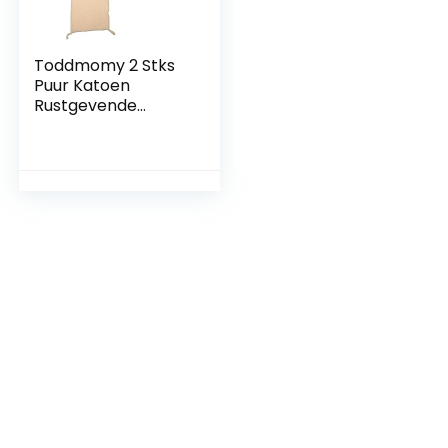
Toddmomy 2 Stks
Puur Katoen
Rustgevende
Handdoek Gevuld
Konijn Pluche
Kinderen Haar
Handdoek Furret
Pluche Konijn
Speelkleed Pluche
Baby Lovey
Kinderkamer
Karakter Deken
Baby Sussen