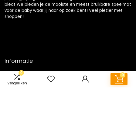
biedt We bieden je de mooiste en meest bruikbare speelmat
voor de baby waar jij naar op zoek bent! Veel plezier met
shoppen!
Informatie
0
Contact
0
Klantenservice
Vergelijken
Over ons
Onze webshops
Vacature
Blogs
Privacybeleid
Adverteren