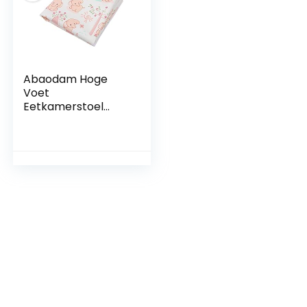
Abaodam Hoge
Voet
Eetkamerstoel
Kussen Vloeren
Kids Hoge Stoel
Baby Vloer
Speelkleed Kids
Gewatteerde
Speelkleed Onder
Hoge Stoel Mat
Onder Stoel Splat
Mat Stoel Splat Mat