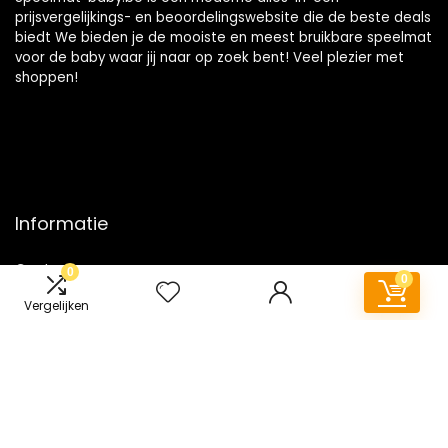
prijsvergelijkings- en beoordelingswebsite die de beste deals
biedt We bieden je de mooiste en meest bruikbare speelmat
voor de baby waar jij naar op zoek bent! Veel plezier met
shoppen!
Informatie
Contact
0
0
Klantenservice
Vergelijken
Over ons
Onze webshops
Vacature
Blogs
Privacybeleid