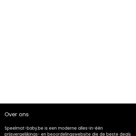
Over ons
Speelmat-baby.be is een moderne alles-in-één
prijsvergelijkings- en beoordelingswebsite die de beste deals