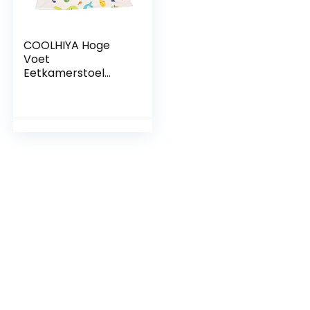
COOLHIYA Hoge
Voet
Eetkamerstoel
Kussen Draagbare
Kinderstoel
Zitkussen
Speelmatten Voor
Baby’S Baby Gym
Mat Baby Kruipen
Mat Babyvoeding
Levert
Picknickdeken