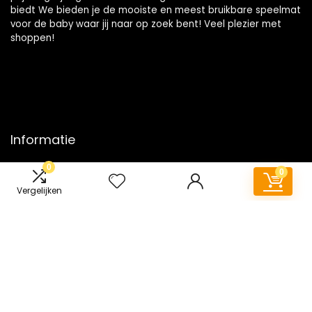
biedt We bieden je de mooiste en meest bruikbare speelmat
voor de baby waar jij naar op zoek bent! Veel plezier met
shoppen!
Informatie
0
Contact
0
Klantenservice
Vergelijken
Over ons
Onze webshops
Vacature
Blogs
Privacybeleid
Adverteren