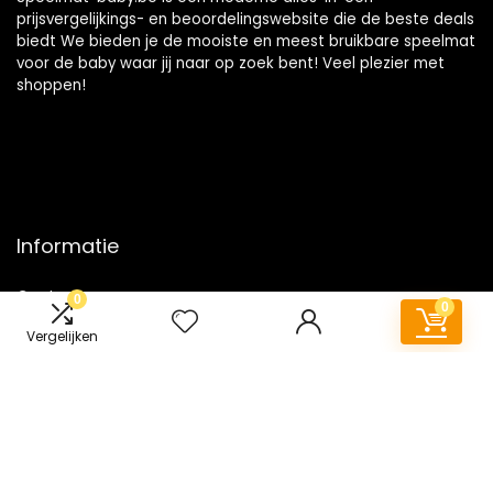
prijsvergelijkings- en beoordelingswebsite die de beste deals
biedt We bieden je de mooiste en meest bruikbare speelmat
voor de baby waar jij naar op zoek bent! Veel plezier met
shoppen!
Informatie
Contact
0
0
Klantenservice
Vergelijken
Over ons
Onze webshops
Vacature
Blogs
Privacybeleid