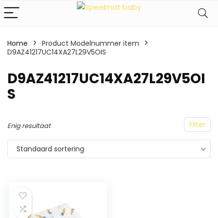
Home
Product Modelnummer item
D9AZ41217UC14XA27L29V5OIS
‎D9AZ41217UC14XA27L29V5OI
S
Filter
Enig resultaat
Standaard sortering