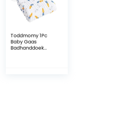
Toddmomy 1Pc
Baby Gaas
Badhanddoek
Pluche Worp
Dekens Baby
Inbakeren Hooded
Baby Handdoeken
Baby Ontvangst
Deken Hooded
Badhanddoeken
Voor Baby’S Baby
Bad Baby
Inbakeren Deken
Bad Levering