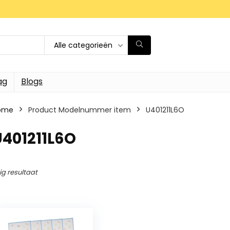
Alle categorieën
ag
Blogs
ome
Product Modelnummer item
‎U401211L6O
U401211L6O
ig resultaat