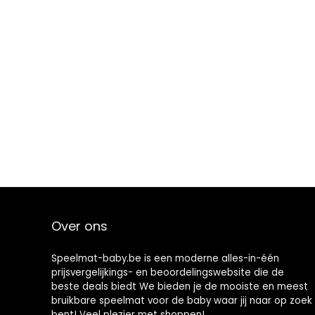
Over ons
Speelmat-baby.be is een moderne alles-in-één
prijsvergelijkings- en beoordelingswebsite die de
beste deals biedt We bieden je de mooiste en meest
bruikbare speelmat voor de baby waar jij naar op zoek
bent! Veel plezier met shoppen!