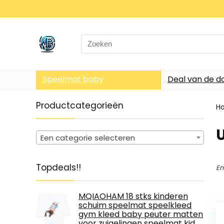
Search
for:
Speelmat baby
Deal van de d
Productcategorieën
H
‎
Een categorie selecteren
Topdeals!!
En
MQIAOHAM 18 stks kinderen
schuim speelmat speelkleed
gym kleed baby peuter matten
voor zuigelingen speelmat kid