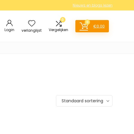
Nieuws en blogs lezen
0
0
€
0.00
Login
Vergelijken
verlanglijst
Standaard sortering