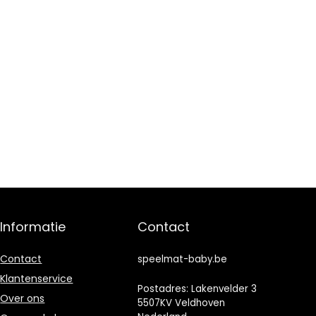
Informatie
Contact
Contact
speelmat-baby.be
Klantenservice
Postadres: Lakenvelder 3
Over ons
5507KV Veldhoven