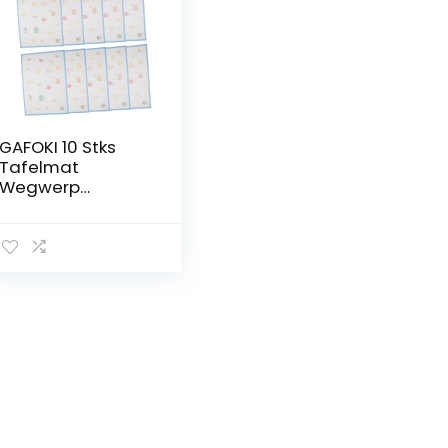
GAFOKI 10 Stks
Tafelmat
Wegwerp
Placemats Voor
Peuters Kids
Placemat
Placemats Tafel
Placemats Baby
Reizen Placemats
Tafel Toppers
Wegwerp
Reismat
Decoraties Tapijt