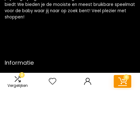
biedt We bieden je de mooiste en meest bruikbare speelmat
voor de baby waar jij naar op zoek bent! Veel plezier met
shoppen!
Informatie
0
Contact
0
Klantenservice
Vergelijken
Over ons
Onze webshops
Vacature
Blogs
Privacybeleid
Adverteren