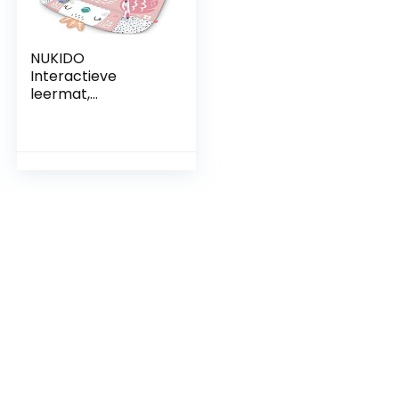
NUKIDO
Interactieve
leermat,
educatieve mat,
babyspeelgoed
vanaf de geboorte,
zeven
multifunctioneel
speelgoed, extra
kussen voor
buikligging, zacht,
onderhoudsvriende
lijke mat, originele
kleuren, 110 x 100
cm