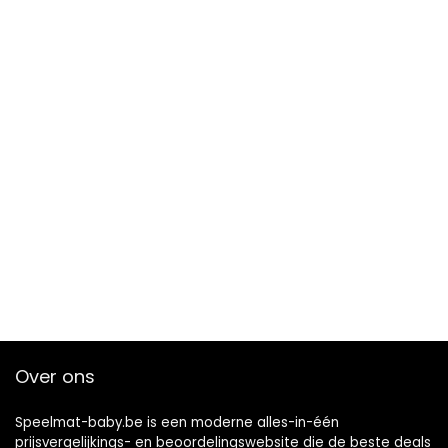
Over ons
Speelmat-baby.be is een moderne alles-in-één
prijsvergelijkings- en beoordelingswebsite die de beste deals