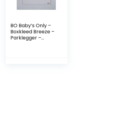
BO Baby’s Only –
Boxkleed Breeze –
Parklegger –
Speelkleed – Grijs –
75×95 cm – 100%
katoen – Extra dik –
Tweezijdig te
gebruiken