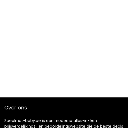
Over ons
Speelmat-baby.be is een moderne alles-in-één
prijsvergelijkings- en beoordelingswebsite die de beste deals