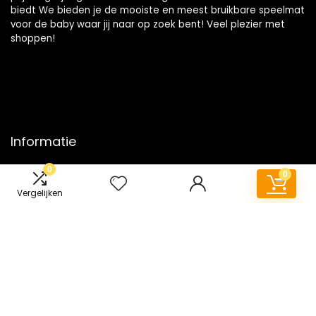
biedt We bieden je de mooiste en meest bruikbare speelmat
voor de baby waar jij naar op zoek bent! Veel plezier met
shoppen!
Informatie
0
Contact
0
Klantenservice
Vergelijken
Over ons
Onze webshops
Vacature
Blogs
Privacybeleid
Adverteren