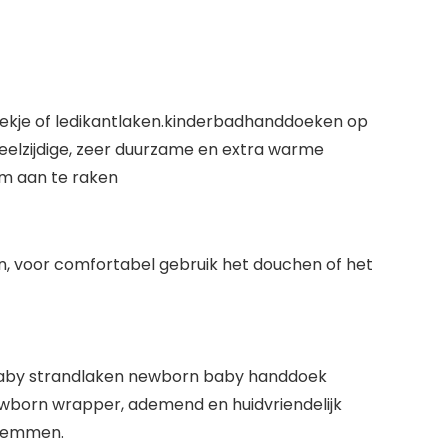
ekje of ledikantlaken.kinderbadhanddoeken op
eelzijdige, zeer duurzame en extra warme
om aan te raken
 voor comfortabel gebruik het douchen of het
baby strandlaken newborn baby handdoek
orn wrapper, ademend en huidvriendelijk
zwemmen.