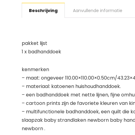
Beschrijving
Aanvullende informatie
pakket lijst
1 x badhanddoek
kenmerken
– maat: ongeveer 110.00×110.00×0.50cm/43.23×
– materiaal: katoenen huishoudhanddoek.
– een badhanddoek met nette lijnen, fijne om
– cartoon prints zijn de favoriete kleuren van 
– multifunctionele badhanddoek, een quilt di
slaapzak baby strandlaken newborn baby ha
newborn .