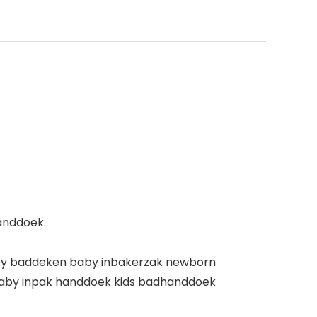
anddoek.
baby baddeken baby inbakerzak newborn
aby inpak handdoek kids badhanddoek