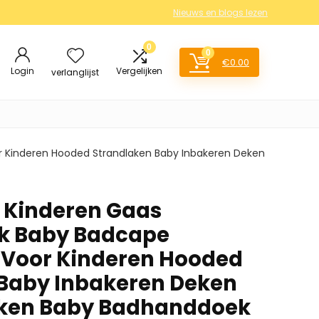
Nieuws en blogs lezen
0
0
€
0.00
Login
Vergelijken
verlanglijst
 Kinderen Hooded Strandlaken Baby Inbakeren Deken
 Kinderen Gaas
k Baby Badcape
Voor Kinderen Hooded
Baby Inbakeren Deken
ken Baby Badhanddoek