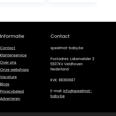
Wrap Kwekerij
Babytapijt
Inbakeren
Antislip
Wraps
Badtapijten
Pasgeboren
Speelkleed
Slapen Hoofd
Absorberende
Wrap Baby
Vloermat Pluche
Badhanddoek
Vloermat
Informatie
Contact
Inbakeren
Antislipmat
Dekens Baby
Antislip
Gaas Cartoon
Vloermat
Contact
speelmat-baby.be
Klantenservice
Postadres: Lakenvelder 3
Over ons
5507KV Veldhoven
Nederland
Onze webshops
Vacature
KVK: 88360687
Blogs
E-mail:
info@speelmat-
Privacybeleid
baby.be
Adverteren