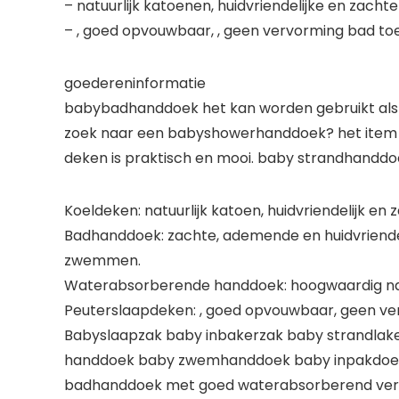
– natuurlijk katoenen, huidvriendelijke en zach
– , goed opvouwbaar, , geen vervorming bad to
goedereninformatie
babybadhanddoek het kan worden gebruikt als 
zoek naar een babyshowerhanddoek? het item za
deken is praktisch en mooi. baby strandhanddo
Koeldeken: natuurlijk katoen, huidvriendelijk en 
Badhanddoek: zachte, ademende en huidvriend
zwemmen.
Waterabsorberende handdoek: hoogwaardig natuur
Peuterslaapdeken: , goed opvouwbaar, geen ve
Babyslaapzak baby inbakerzak baby strandla
handdoek baby zwemhanddoek baby inpakdoek 
badhanddoek met goed waterabsorberend verm