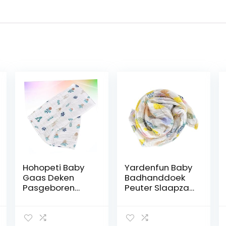
Hohopeti Baby
Yardenfun Baby
Gaas Deken
Badhanddoek
Pasgeboren
Peuter Slaapzak
Inbakeren Deken
Peuter
Pasgeboren
Badhanddoek
Slapen Hoofd
Baby Gaas