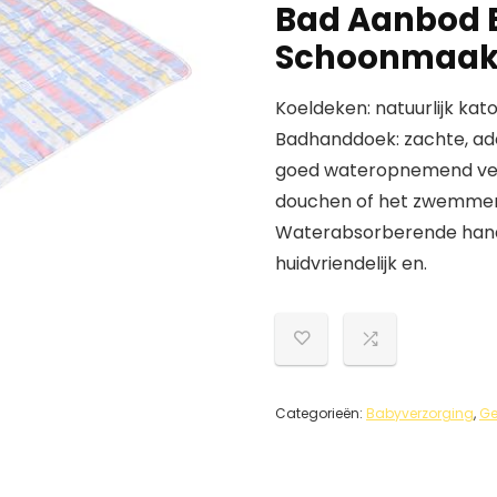
Bad Aanbod
Schoonmaa
Koeldeken: natuurlijk kato
Badhanddoek: zachte, ad
goed wateropnemend ver
douchen of het zwemme
Waterabsorberende handd
huidvriendelijk en.
Categorieën:
Babyverzorging
,
Ge