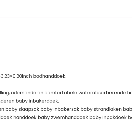
43.23×0.20inch badhanddoek.
hulling, ademende en comfortabele waterabsorberende h
kinderen baby inbakerdoek.
e kan baby slaapzak baby inbakerzak baby strandlaken 
nddoek handdoek baby zwemhanddoek baby inpakdoek b