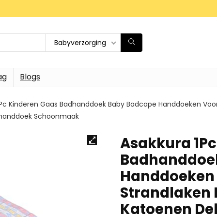
Babyverzorging
ag
Blogs
1Pc Kinderen Gaas Badhanddoek Baby Badcape Handdoeken Voor
dhanddoek Schoonmaak
Asakkura 1Pc
Badhanddoe
Handdoeken 
Strandlaken 
Katoenen De