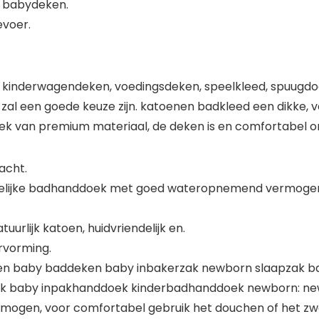
te babydeken.
evoer.
kinderwagendeken, voedingsdeken, speelkleed, spuugdo
l een goede keuze zijn. katoenen badkleed een dikke, v
ek van premium materiaal, de deken is en comfortabel 
zacht.
elijke badhanddoek met goed wateropnemend vermogen,
lijk katoen, huidvriendelijk en.
rvorming.
ken baby baddeken baby inbakerzak newborn slaapzak 
baby inpakhanddoek kinderbadhanddoek newborn: newb
ogen, voor comfortabel gebruik het douchen of het 