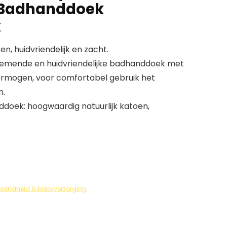
 Badhanddoek
k
en, huidvriendelijk en zacht.
emende en huidvriendelijke badhanddoek met
mogen, voor comfortabel gebruik het
n.
oek: hoogwaardig natuurlijk katoen,
zondheid & babyverzorging