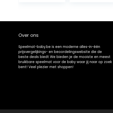
Peuter
Waterspeelmat
Badhanddoek
met Hoge
Baby
Weerstand voor
Badhanddoeke
2~6
n Baby Gaas
Babyspeelgoed
Inbakeren
Dekens Grote
Over ons
Baby
Badhanddoek
Slaapzak Gaas
Speelmat-baby.be is een moderne alles-in-één
Deken
prijsvergelijkings- en beoordelingswebsite die de
beste deals biedt We bieden je de mooiste en meest
bruikbare speelmat voor de baby waar jij naar op zoek
bent! Veel plezier met shoppen!