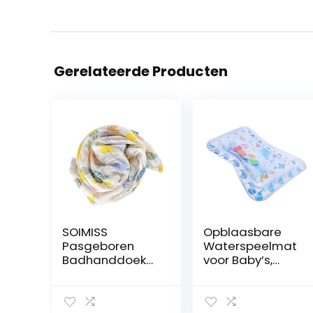
Gerelateerde Producten
SOIMISS
Opblaasbare
Pasgeboren
Waterspeelmat
Badhanddoek
voor Baby’s,
Peuter Slaapzak
Multifunctionele
Zak Baby
PVC-
Inbakeren Wrap
opblaasbare