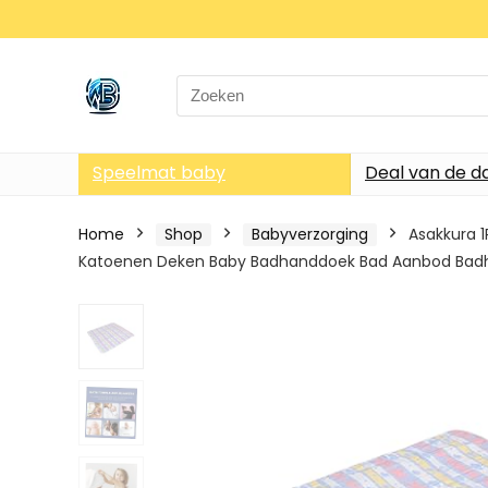
Search
for:
Speelmat baby
Deal van de d
Home
Shop
Babyverzorging
Asakkura 
Katoenen Deken Baby Badhanddoek Bad Aanbod Ba