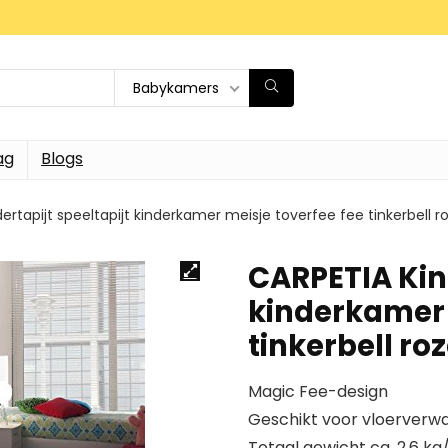
Babykamers
ag
Blogs
ertapijt speeltapijt kinderkamer meisje toverfee fee tinkerbel
CARPETIA Kind
kinderkamer 
tinkerbell r
Magic Fee-design
Geschikt voor vloerverw
Totaal gewicht ca. 2,6 kg