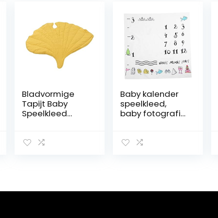
Bladvormige
Baby kalender
Tapijt Baby
speelkleed,
Speelkleed
baby fotografie
Creatieve Blad
achtergrond
Baby Speelkleed
deken, baby
Erker Vloermat
fotografie
Baby Klimmen
benodigdheden,
Mat
veilige
Kinderkamer
partij(100cm*120
Decoratie
cm, Waves)
(Geel)