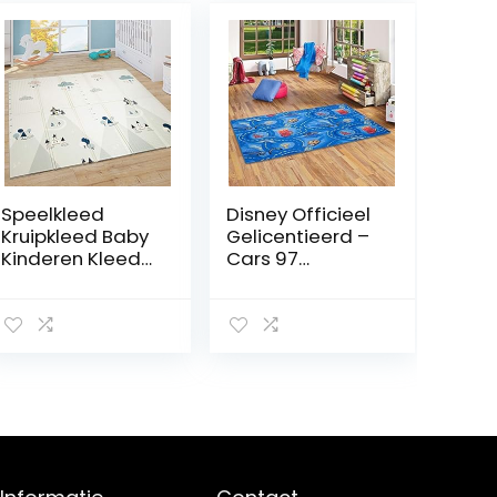
Speelkleed
Disney Officieel
Kruipkleed Baby
Gelicentieerd –
Kinderen Kleed
Cars 97
Opvouwbaar
speelmat –
Afwasbaar
133×95 cm –
Omkeerbaar
Wereld van Cars
ABC Crème
I – Tapijt –
Blauw Geel Grijs,
Speelkleed voor
Maat:180×200
Kinderkamer
cm
Home –
Decoratief,
Speciaal
Ontwerp,