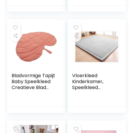
Fotografie
baby’s –
Achtergrond
speeltapijt voor
Speelkleed
kinderen –
gevoerd tapijt
voor kinderen.
Bladvormige Tapijt
Vloerkleed
Baby Speelkleed
Kinderkamer,
Creatieve Blad
Speelkleed
Baby Speelkleed
Kruipmat Baby
Erker Vloermat
Kinderen Kleed
Baby Klimmen Mat
2cm, Groot
Kinderkamer
Speelmat Antislip,
Decoratie (Roze)
Speeltapijt
Opvouwbaar, Grijs,
150 x 200cm