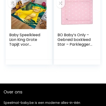
Baby Speelkleed
BO Baby’s Only –
Lion King Grote
Gebreid boxkleed
Tapijt voor
Star – Parklegger
Woonkamer
– Speelkleed –
Spelen Vloermat
Baby Roze/Wit –
3d Print Tapijten
85×100 cm – Extra
voor Jongens
dik – Tweezijdig te
Slaapkamer
gebruiken
80X120 cm
Over ons
Speelmat-baby.be is een moderne alles-in-één