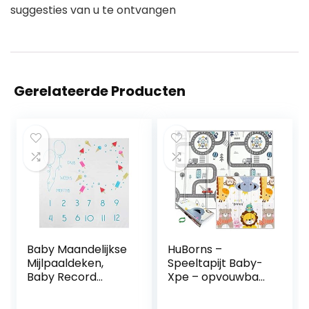
suggesties van u te ontvangen
Gerelateerde Producten
Baby Maandelijkse
HuBorns –
Mijlpaaldeken,
Speeltapijt Baby-
Baby Record
Xpe – opvouwbaar
Groeideken
en omkeerbaar
Pasgeboren
kindertapijt voor